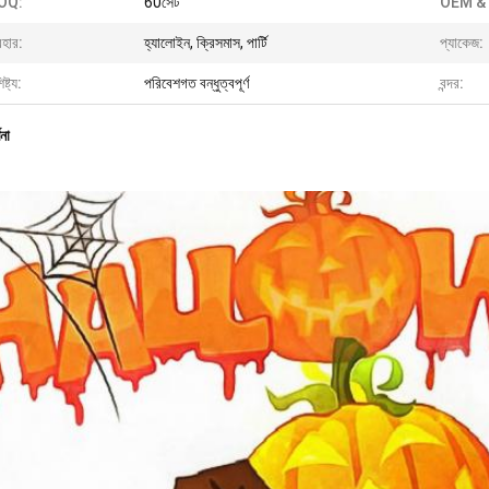
OQ:
60সেট
OEM &
বহার:
হ্যালোইন, ক্রিসমাস, পার্টি
প্যাকেজ:
ষ্ট্য:
পরিবেশগত বন্ধুত্বপূর্ণ
বন্দর:
ণনা