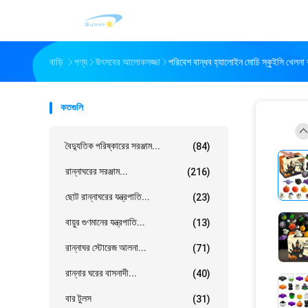
বাড়ি
পণ্য
উৎসবের আলোকসজ্জা
পরিবেশ বান্ধব হ্যালোইন মোচি স্কুইসি খেলনা 
কতগুলি
বৈদ্যুতিক পরিষ্কারের সরঞ্জাম...
(84)
রান্নাঘরের সরঞ্জাম...
(216)
ছোট রান্নাঘরের যন্ত্রপাতি...
(23)
বায়ুর গুণমানের যন্ত্রপাতি...
(13)
রান্নাঘর স্টোরেজ আলনা...
(71)
রান্নার ঘরের বাসনাদী...
(40)
বার টুলস
(31)