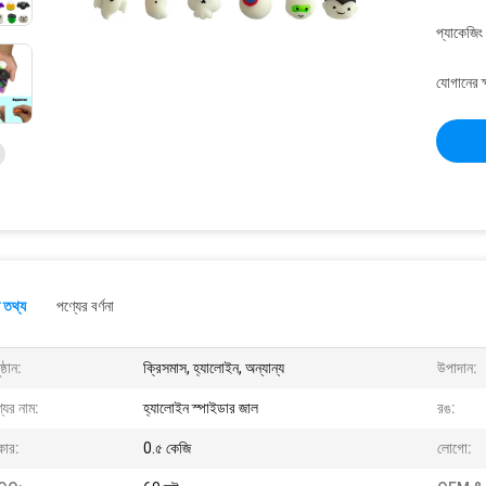
প্যাকেজিং
যোগানের ক
 তথ্য
পণ্যের বর্ণনা
ষ্ঠান:
ক্রিসমাস, হ্যালোইন, অন্যান্য
উপাদান:
যের নাম:
হ্যালোইন স্পাইডার জাল
রঙ:
ার:
0.৫ কেজি
লোগো: