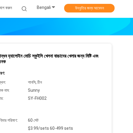
Bengali
যোগ করুন
উদ্ধৃতির জন্য আবেদন
ান্ধব হ্যালোইন মোচি স্কুইসি খেলনা বাচ্চাদের খেলার জন্য মিষ্টি এবং
জনক
বরণ:
্থল:
শানসি, চীন
লক নাম:
Sunny
ার:
SY-FH002
াহিদার পরিমাণ:
60 সেট
$3.99/sets 60-499 sets