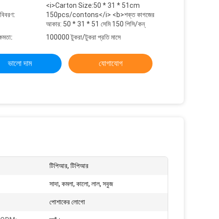
<i>Carton Size:50 * 31 * 51cm
 বিবরণ:
150pcs/contons</i> <b>শক্ত কাগজের
আকার: 50 * 31 * 51 সেমি 150 পিসি/কন্
্ষমতা:
100000 টুকরা/টুকরা প্রতি মাসে
ভালো দাম
যোগাযোগ
টিপিআর, টিপিআর
সাদা, কমলা, কালো, লাল, সবুজ
পোশাকের লোগো