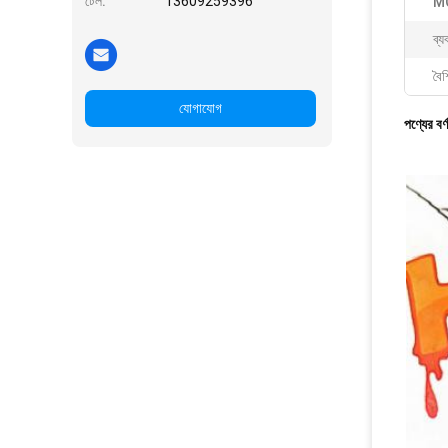
টেল:
13609259396
M
ব্য
বৈশি
যোগাযোগ
পণ্যের বর্