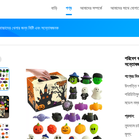
বাড়ি
পণ্য
আমাদের সম্পর্কে
আমাদের সাথে যোগা
বাচ্চাদের খেলার জন্য মিষ্টি এবং সন্তোষজনক
পরিবেশ ব
সন্তোষ
পণ্যের বি
উৎপত্তি স
পরিচিতিমু
মডেল নম্ব
প্রদান:
ন্যূনতম চ
মূল্য: