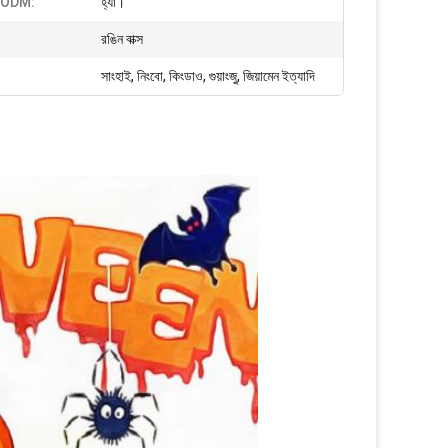
 ODM:
হ্যাঁ।
রঙিন বাক্স
সাংহাই, নিংবো, কিংডাও, গুয়াংজু, জিয়ামেন ইত্যাদি