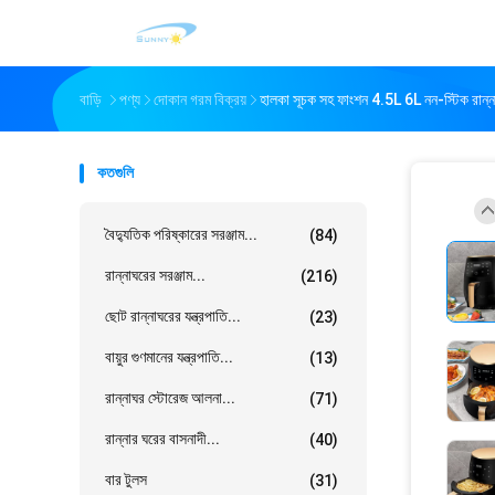
বাড়ি
পণ্য
দোকান গরম বিক্রয়
হালকা সূচক সহ ফাংশন 4.5L 6L নন-স্টিক রান্নার
কতগুলি
বৈদ্যুতিক পরিষ্কারের সরঞ্জাম...
(84)
রান্নাঘরের সরঞ্জাম...
(216)
ছোট রান্নাঘরের যন্ত্রপাতি...
(23)
বায়ুর গুণমানের যন্ত্রপাতি...
(13)
রান্নাঘর স্টোরেজ আলনা...
(71)
রান্নার ঘরের বাসনাদী...
(40)
বার টুলস
(31)