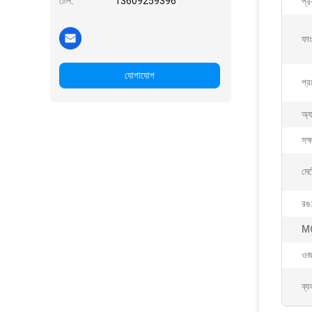
টেল:
13609259396
প্র
ফা
যোগাযোগ
প্র
অ্য
সক্
মেট
রঙ
M
ওজ
ব্য