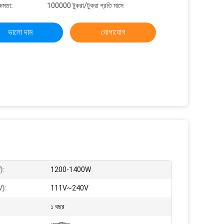
্ষমতা:
100000 টুকরা/টুকরা প্রতি মাসে
ভালো দাম
যোগাযোগ
):
1200-1400W
V):
111V~240V
১ বছর