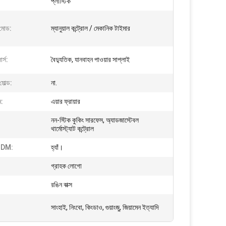
প্লাস্টিক
ং মোড:
ম্যানুয়াল কন্ট্রোল / মেকানিক টাইমার
র্স:
বৈদ্যুতিক, যানবাহন পাওয়ার সাপ্লাই
মোল্ড:
না.
ম:
এয়ার ফ্রায়ার
নন-স্টিক কুকিং সারফেস, অ্যাডজাস্টেবল
থার্মোস্ট্যাট কন্ট্রোল
DM:
হ্যাঁ।
গ্রাহক লোগো
রঙিন বাক্স
সাংহাই, নিংবো, কিংডাও, গুয়াংজু, জিয়ামেন ইত্যাদি