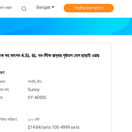
Bengali
যোগ করুন
উদ্ধৃতির জন্য আবেদন
চক সহ ফাংশন 4.5L 6L নন-স্টিক রান্নার পৃষ্ঠতল তেল ছাড়াই এয়ার
বরণ:
্থল:
শানসি, চীন
লক নাম:
Sunny
ার:
SY-AF005
াহিদার পরিমাণ:
১০০ সেট
$14.84/sets 100-4999 sets