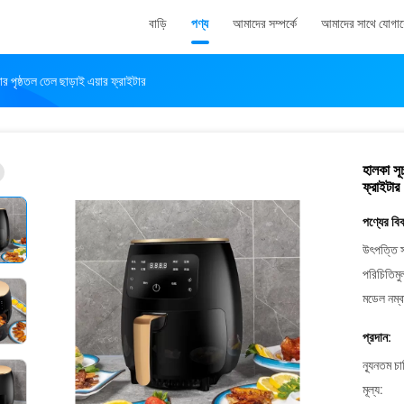
বাড়ি
পণ্য
আমাদের সম্পর্কে
আমাদের সাথে যোগা
 পৃষ্ঠতল তেল ছাড়াই এয়ার ফ্রাইটার
হালকা সূ
ফ্রাইটার
পণ্যের বি
উৎপত্তি স
পরিচিতিমু
মডেল নম্ব
প্রদান:
ন্যূনতম চ
মূল্য: