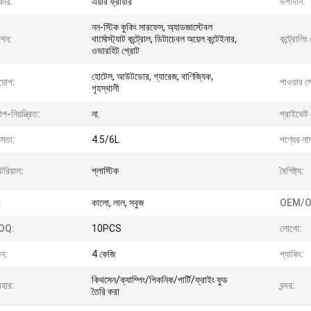
কার:
এয়ার ফ্রায়ার
উপাদান:
নন-স্টিক কুকিং সারফেস, অ্যাডজাস্টেবল
ংশন:
থার্মোস্ট্যাট কন্ট্রোল, ডিটাচেবল অয়েল কন্টেইনার,
কন্ট্রোলি
ওভারহিট প্রোট
হোটেল, আউটডোর, গ্যারেজ, বাণিজ্যিক,
য়োগ:
পাওয়ার সো
গৃহস্থালী
াপ-নিয়ন্ত্রিত:
না.
প্রাইভেট 
ষমতা:
4.5/6L
পণ্যের না
েরিয়াল:
প্লাস্টিক
বৈশিষ্ট্য:
:
কালো, লাল, সবুজ
OEM/O
OQ:
10PCS
লোগো:
ন:
4 কেজি
প্যাকিং:
কিথসেন/ক্যাম্পিং/পিকনিক/পার্টি/ফ্রাইং ফুড
বহার:
বন্দর:
তৈরি করা