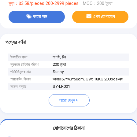
মূল্য：$3.58/pieces 200-2999 pieces
MOQ：200 টুকরা
ভালো দাম
এখন যোগাযোগ
পণ্যের বর্ণনা
উৎপত্তি স্থল
শানসি, চীন
ন্যূনতম চাহিদার পরিমাণ
200 টুকরা
পরিচিতিমুলক নাম
Sunny
প্যাকেজিং বিবরণ
আকার:67*43*50cm, GW: 18KG 200pcs/বক্স
মডেল নম্বার
SY-LR001
আরো দেখুন
যোগাযোগের ঠিকানা