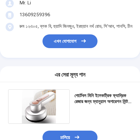
Mr. Li
13609259396
রুম ১২এ০৫, ব্লক বি, হুয়াদি জিনজুও, ইরহুয়ান নর্থ রোড, সি'আন, শানসি, চীন
এখন যোগাযোগ
এর সেরা মূল্য পান
পোর্টেবল মিনি ইলেকট্রিক ফ্যাব্রিক
রেজার জন্য ম্যানুয়াল অপারেশন লিন্ট
রিমুভার
চালিয়ে