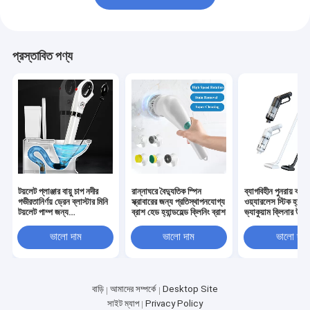
প্রস্তাবিত পণ্য
টয়লেট প্লাঞ্জার বায়ু চাপ নদীর
রান্নাঘরে বৈদ্যুতিক স্পিন
ব্যাগবিহীন পুনরায় ব্য
গভীরতানির্ণয় ড্রেন ব্লাস্টার মিনি
স্ক্রাবারের জন্য প্রতিস্থাপনযোগ্য
ওয়্যারলেস স্টিক হ্যান্ডহ
টয়লেট পাম্প জন্য
ব্রাশ হেড হ্যান্ডহেল্ড ক্লিনিং ব্রাশ
ভ্যাকুয়াম ক্লিনার উল্
unclogged
ভ্যাকুয়াম
ভালো দাম
ভালো দাম
ভালো দাম
বাড়ি
আমাদের সম্পর্কে
Desktop Site
সাইট ম্যাপ
Privacy Policy